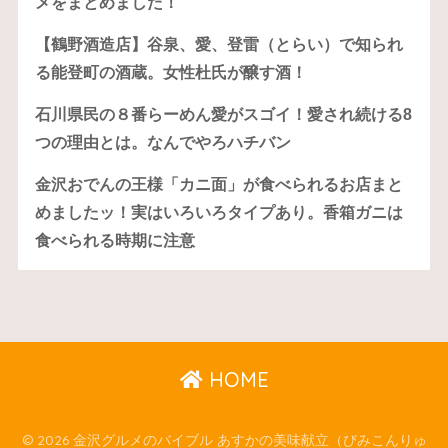
メをまとめました！
【鶴野酒造店】谷泉、愛、登雷（とらい）で知られ
る能登町の酒蔵。女性杜氏が醸す酒！
石川県民の８番らーめん愛がスゴイ！愛され続ける8
つの理由とは。なんでやろハチバン
金沢おでんの王様「カニ面」が食べられるお店まと
めましたッ！実はいろいろタイプあり。香箱ガニは
食べられる時期に注意
HOME
© 2026 金沢グルメのバイブル あすかの美味献立（びみこんりゅ