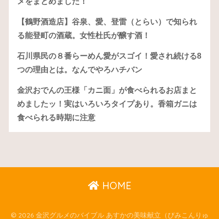
メをまとめました！
【鶴野酒造店】谷泉、愛、登雷（とらい）で知られ
る能登町の酒蔵。女性杜氏が醸す酒！
石川県民の８番らーめん愛がスゴイ！愛され続ける8
つの理由とは。なんでやろハチバン
金沢おでんの王様「カニ面」が食べられるお店まと
めましたッ！実はいろいろタイプあり。香箱ガニは
食べられる時期に注意
HOME
© 2026 金沢グルメのバイブル あすかの美味献立（びみこんりゅ