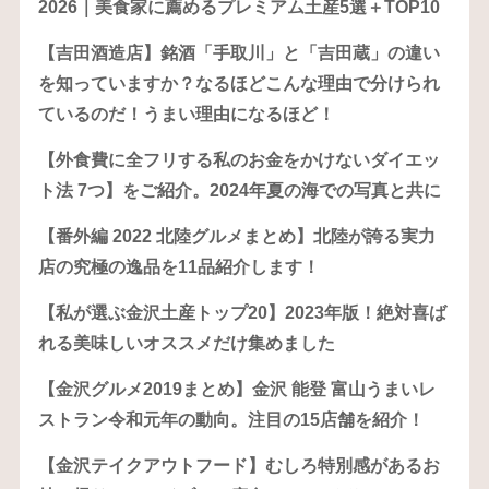
2026｜美食家に薦めるプレミアム土産5選＋TOP10
【吉田酒造店】銘酒「手取川」と「吉田蔵」の違い
を知っていますか？なるほどこんな理由で分けられ
ているのだ！うまい理由になるほど！
【外食費に全フリする私のお金をかけないダイエッ
ト法 7つ】をご紹介。2024年夏の海での写真と共に
【番外編 2022 北陸グルメまとめ】北陸が誇る実力
店の究極の逸品を11品紹介します！
【私が選ぶ金沢土産トップ20】2023年版！絶対喜ば
れる美味しいオススメだけ集めました
【金沢グルメ2019まとめ】金沢 能登 富山うまいレ
ストラン令和元年の動向。注目の15店舗を紹介！
【金沢テイクアウトフード】むしろ特別感があるお