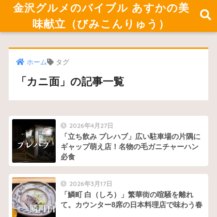
金沢グルメのバイブル あすかの美
味献立（びみこんりゅう）
ホーム
タグ
「カニ面」の記事一覧
2026年4月27日
「立ち飲み プレハブ」広い駐車場の片隅に
ギャップ萌え店！名物の毛ガニチャーハン
必食
2026年3月17日
「鱗町 白（しろ）」繁華街の喧騒を離れ
て。カウンター8席の日本料理店で味わう春