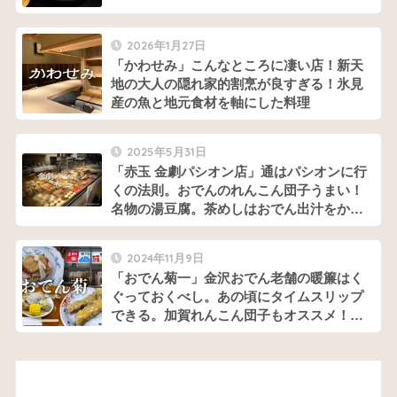
2026年1月27日
「かわせみ」こんなところに凄い店！新天
地の大人の隠れ家的割烹が良すぎる！氷見
産の魚と地元食材を軸にした料理
2025年5月31日
「赤玉 金劇パシオン店」通はパシオンに行
くの法則。おでんのれんこん団子うまい！
名物の湯豆腐。茶めしはおでん出汁をかけ
てお茶漬けに
2024年11月9日
「おでん菊一」金沢おでん老舗の暖簾はく
ぐっておくべし。あの頃にタイムスリップ
できる。加賀れんこん団子もオススメ！カ
ニ面は11月12月