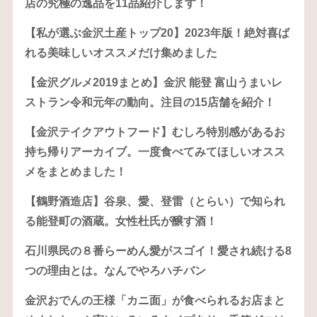
店の究極の逸品を11品紹介します！
【私が選ぶ金沢土産トップ20】2023年版！絶対喜ば
れる美味しいオススメだけ集めました
【金沢グルメ2019まとめ】金沢 能登 富山うまいレ
ストラン令和元年の動向。注目の15店舗を紹介！
【金沢テイクアウトフード】むしろ特別感があるお
持ち帰りアーカイブ。一度食べてみてほしいオスス
メをまとめました！
【鶴野酒造店】谷泉、愛、登雷（とらい）で知られ
る能登町の酒蔵。女性杜氏が醸す酒！
石川県民の８番らーめん愛がスゴイ！愛され続ける8
つの理由とは。なんでやろハチバン
金沢おでんの王様「カニ面」が食べられるお店まと