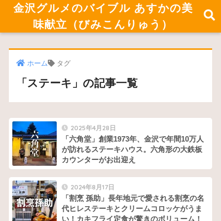
金沢グルメのバイブル あすかの美
味献立（びみこんりゅう）
ホーム
タグ
「ステーキ」の記事一覧
2025年4月28日
「六角堂」創業1973年、金沢で年間10万人
が訪れるステーキハウス。六角形の大鉄板
カウンターがお出迎え
2024年8月17日
「割烹 孫助」長年地元で愛される割烹の名
代ヒレステーキとクリームコロッケがうま
い！カキフライ定食が驚きのボリューム！