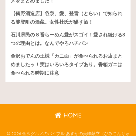
メをまとめました！
【鶴野酒造店】谷泉、愛、登雷（とらい）で知られ
る能登町の酒蔵。女性杜氏が醸す酒！
石川県民の８番らーめん愛がスゴイ！愛され続ける8
つの理由とは。なんでやろハチバン
金沢おでんの王様「カニ面」が食べられるお店まと
めましたッ！実はいろいろタイプあり。香箱ガニは
食べられる時期に注意
HOME
© 2026 金沢グルメのバイブル あすかの美味献立（びみこんりゅ