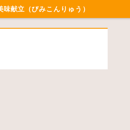
美味献立（びみこんりゅう）