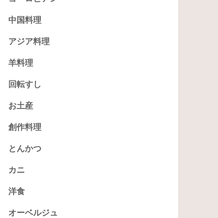
中国料理
アジア料理
羊料理
回転すし
お土産
創作料理
とんかつ
カニ
洋食
オーベルジュ