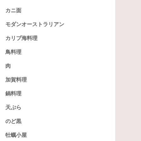
カニ面
モダンオーストラリアン
カリブ海料理
鳥料理
肉
加賀料理
鍋料理
天ぷら
のど黒
牡蠣小屋