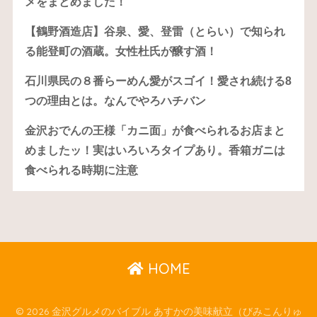
メをまとめました！
【鶴野酒造店】谷泉、愛、登雷（とらい）で知られ
る能登町の酒蔵。女性杜氏が醸す酒！
石川県民の８番らーめん愛がスゴイ！愛され続ける8
つの理由とは。なんでやろハチバン
金沢おでんの王様「カニ面」が食べられるお店まと
めましたッ！実はいろいろタイプあり。香箱ガニは
食べられる時期に注意
HOME
© 2026 金沢グルメのバイブル あすかの美味献立（びみこんりゅ