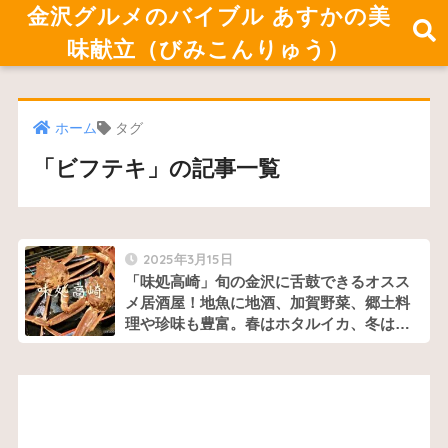
金沢グルメのバイブル あすかの美
味献立（びみこんりゅう）
ホーム
タグ
「ビフテキ」の記事一覧
2025年3月15日
「味処高崎」旬の金沢に舌鼓できるオスス
メ居酒屋！地魚に地酒、加賀野菜、郷土料
理や珍味も豊富。春はホタルイカ、冬は加
能ガニ三昧！