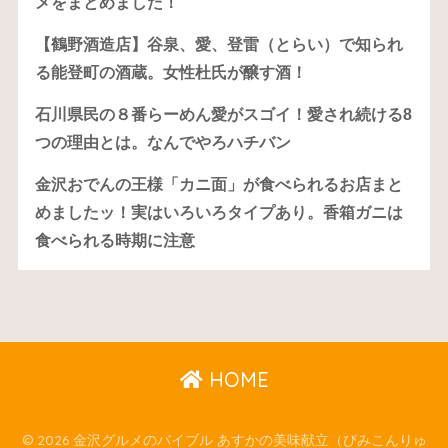
メをまとめました！
【鶴野酒造店】谷泉、愛、登雷（とらい）で知られ
る能登町の酒蔵。女性杜氏が醸す酒！
石川県民の８番らーめん愛がスゴイ！愛され続ける8
つの理由とは。なんでやろハチバン
金沢おでんの王様「カニ面」が食べられるお店まと
めましたッ！実はいろいろタイプあり。香箱ガニは
食べられる時期に注意
HOME
© 2026 金沢グルメのバイブル あすかの美味献立（びみこんりゅ