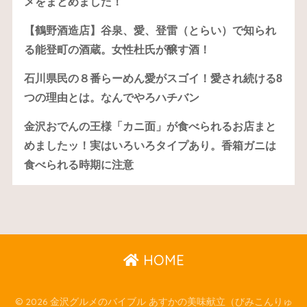
メをまとめました！
【鶴野酒造店】谷泉、愛、登雷（とらい）で知られ
る能登町の酒蔵。女性杜氏が醸す酒！
石川県民の８番らーめん愛がスゴイ！愛され続ける8
つの理由とは。なんでやろハチバン
金沢おでんの王様「カニ面」が食べられるお店まと
めましたッ！実はいろいろタイプあり。香箱ガニは
食べられる時期に注意
HOME
© 2026 金沢グルメのバイブル あすかの美味献立（びみこんりゅ