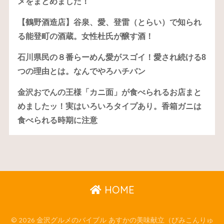
メをまとめました！
【鶴野酒造店】谷泉、愛、登雷（とらい）で知られ
る能登町の酒蔵。女性杜氏が醸す酒！
石川県民の８番らーめん愛がスゴイ！愛され続ける8
つの理由とは。なんでやろハチバン
金沢おでんの王様「カニ面」が食べられるお店まと
めましたッ！実はいろいろタイプあり。香箱ガニは
食べられる時期に注意
HOME
© 2026 金沢グルメのバイブル あすかの美味献立（びみこんりゅ