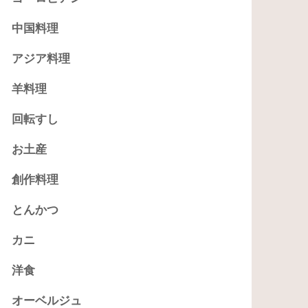
中国料理
アジア料理
羊料理
回転すし
お土産
創作料理
とんかつ
カニ
洋食
オーベルジュ