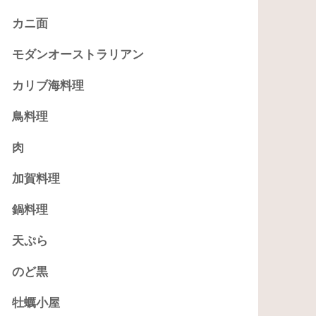
カニ面
モダンオーストラリアン
カリブ海料理
鳥料理
肉
加賀料理
鍋料理
天ぷら
のど黒
牡蠣小屋