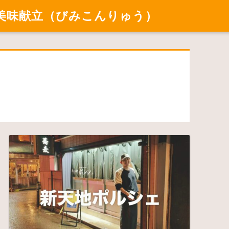
美味献立（びみこんりゅう）