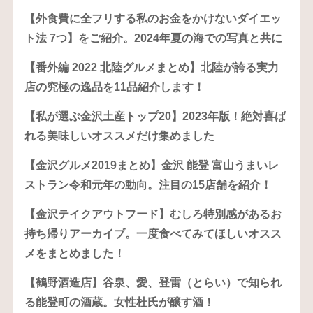
【外食費に全フリする私のお金をかけないダイエッ
ト法 7つ】をご紹介。2024年夏の海での写真と共に
【番外編 2022 北陸グルメまとめ】北陸が誇る実力
店の究極の逸品を11品紹介します！
【私が選ぶ金沢土産トップ20】2023年版！絶対喜ば
れる美味しいオススメだけ集めました
【金沢グルメ2019まとめ】金沢 能登 富山うまいレ
ストラン令和元年の動向。注目の15店舗を紹介！
【金沢テイクアウトフード】むしろ特別感があるお
持ち帰りアーカイブ。一度食べてみてほしいオスス
メをまとめました！
【鶴野酒造店】谷泉、愛、登雷（とらい）で知られ
る能登町の酒蔵。女性杜氏が醸す酒！