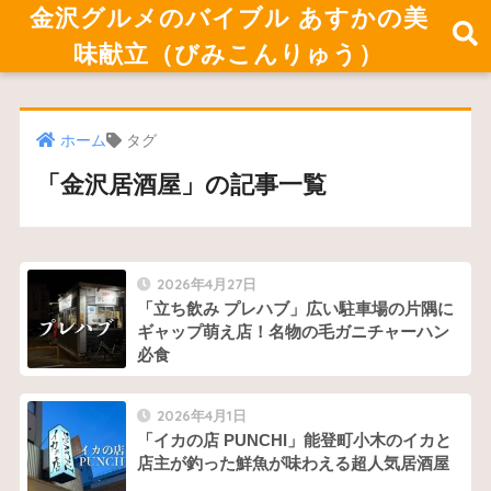
金沢グルメのバイブル あすかの美
味献立（びみこんりゅう）
ホーム
タグ
「金沢居酒屋」の記事一覧
2026年4月27日
「立ち飲み プレハブ」広い駐車場の片隅に
ギャップ萌え店！名物の毛ガニチャーハン
必食
2026年4月1日
「イカの店 PUNCHI」能登町小木のイカと
店主が釣った鮮魚が味わえる超人気居酒屋