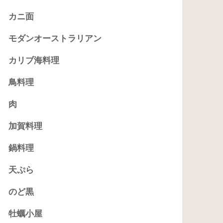
カニ面
モダンオーストラリアン
カリブ海料理
鳥料理
肉
加賀料理
鍋料理
天ぷら
のど黒
牡蠣小屋