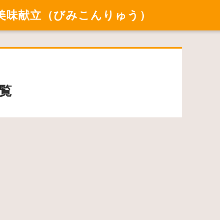
美味献立（びみこんりゅう）
覧