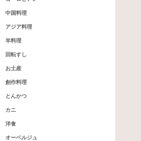
中国料理
アジア料理
羊料理
回転すし
お土産
創作料理
とんかつ
カニ
洋食
オーベルジュ