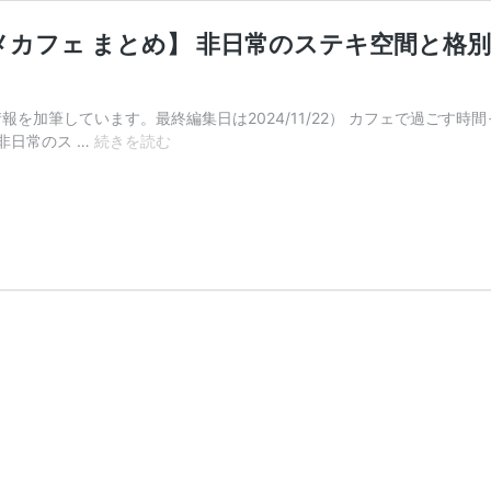
カフェ まとめ】 非日常のステキ空間と格
新情報を加筆しています。最終編集日は2024/11/22） カフェで過
【ハ
非日常のス …
続きを読む
イ
セ
ン
ス
で
美
味
し
い
石
川
県
の
オ
ス