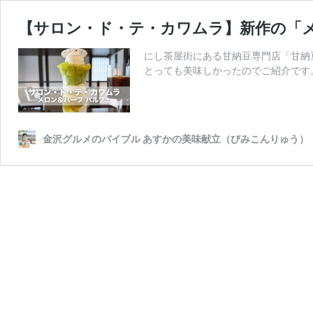
【サロン・ド・テ・カワムラ】新作の「メ
にし茶屋街にある甘納豆専門店「甘納豆
とっても美味しかったのでご紹介です。
金沢グルメのバイブル あすかの美味献立（びみこんりゅう）