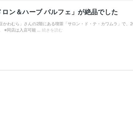
ロン＆ハーブ パルフェ」が絶品でした
かわむら」さんの2階にある喫茶「サロン・ド・テ・カワムラ」で、20
【サ
 ※同店は入店可能 …
続きを読む
ロ
ン・
ド・
テ・
カ
ワ
ム
ラ】
新
作
の
「メ
ロ
ン
＆
ハ