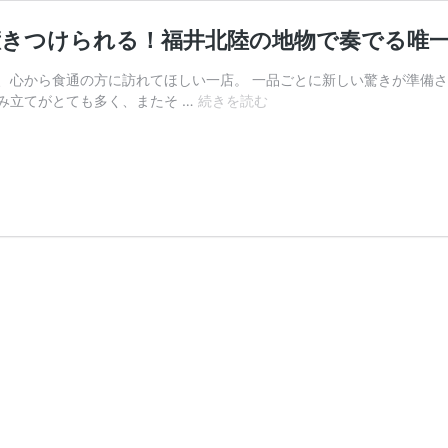
惹きつけられる！福井北陸の地物で奏でる唯
、心から食通の方に訪れてほしい一店。 一品ごとに新しい驚きが準備
「鮨
み立てがとても多く、またそ …
続きを読む
処
海
月」
予
測
不
能
な
コ
ー
ス
構
成
に
も
惹