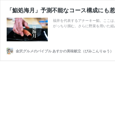
「鮨処海月」予測不能なコース構成にも
福井を代表するアナーキー鮨。ここは
がっちり掴む。さらに野菜を用いた組
金沢グルメのバイブル あすかの美味献立（びみこんりゅう）