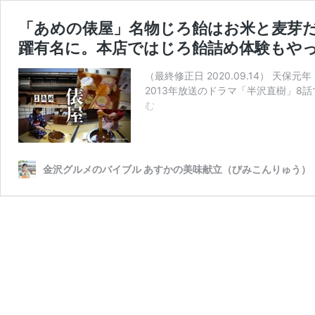
「あめの俵屋」名物じろ飴はお米と麦芽
躍有名に。本店ではじろ飴詰め体験もや
（最終修正日 2020.09.14） 
2013年放送のドラマ「半沢直樹」8
「あ
む
め
の
俵
屋」
金沢グルメのバイブル あすかの美味献立（びみこんりゅう）
名
物
じ
ろ
飴
は
お
米
と
麦