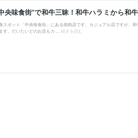
ト“中央味食街”で和牛三昧！和牛ハラミから
食スポット「中央味食街」にある焼肉店です。カジュアル店ですが、和
「焼
ます。だいたいどのお店もカ …
続きを読む
肉
NOBU
」
デ
ィ
ー
プ
な
飲
食
ス
ポ
ッ
ト“中
央
味