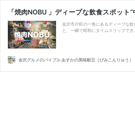
「焼肉NOBU 」ディープな飲食スポッ
金沢市片町の一角にあるディープな飲
と、一瞬で昭和にタイムスリップでき
金沢グルメのバイブル あすかの美味献立（びみこんりゅう）