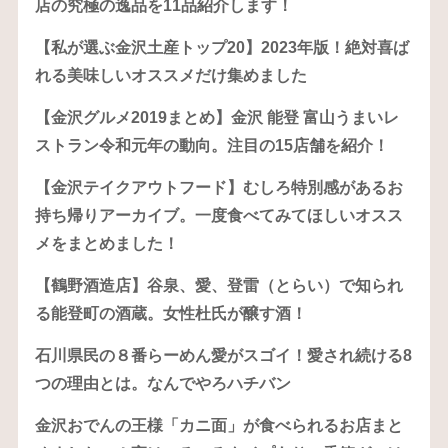
店の究極の逸品を11品紹介します！
【私が選ぶ金沢土産トップ20】2023年版！絶対喜ば
れる美味しいオススメだけ集めました
【金沢グルメ2019まとめ】金沢 能登 富山うまいレ
ストラン令和元年の動向。注目の15店舗を紹介！
【金沢テイクアウトフード】むしろ特別感があるお
持ち帰りアーカイブ。一度食べてみてほしいオスス
メをまとめました！
【鶴野酒造店】谷泉、愛、登雷（とらい）で知られ
る能登町の酒蔵。女性杜氏が醸す酒！
石川県民の８番らーめん愛がスゴイ！愛され続ける8
つの理由とは。なんでやろハチバン
金沢おでんの王様「カニ面」が食べられるお店まと