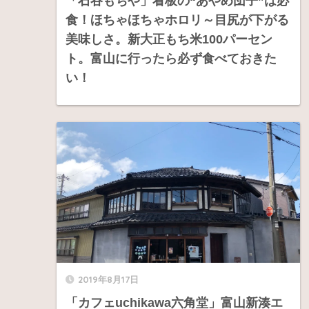
「石谷もちや」看板の“あやめ団子”は必
食！ほちゃほちゃホロリ～目尻が下がる
美味しさ。新大正もち米100パーセン
ト。富山に行ったら必ず食べておきた
い！
2019年8月17日
「カフェuchikawa六角堂」富山新湊エ