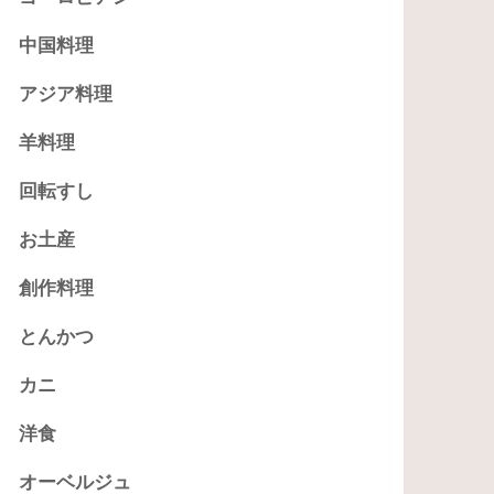
中国料理
アジア料理
羊料理
回転すし
お土産
創作料理
とんかつ
カニ
洋食
オーベルジュ