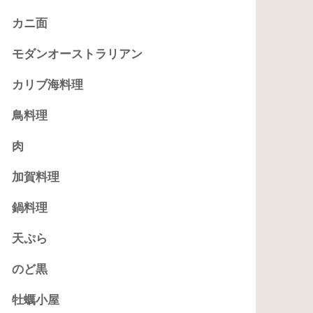
カニ面
モダンオーストラリアン
カリブ海料理
鳥料理
肉
加賀料理
鍋料理
天ぷら
のど黒
牡蠣小屋