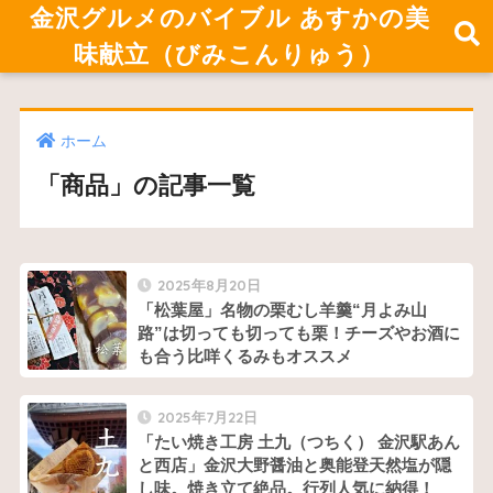
金沢グルメのバイブル あすかの美
味献立（びみこんりゅう）
ホーム
「商品」の記事一覧
2025年8月20日
「松葉屋」名物の栗むし羊羹“月よみ山
路”は切っても切っても栗！チーズやお酒に
も合う比咩くるみもオススメ
2025年7月22日
「たい焼き工房 土九（つちく） 金沢駅あん
と西店」金沢大野醤油と奥能登天然塩が隠
し味。焼き立て絶品。行列人気に納得！