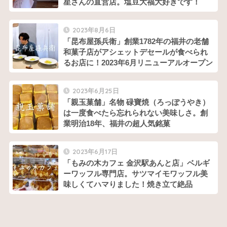
星さんの直営店。塩豆大福大好きです！
2023年8月6日
「昆布屋孫兵衛」創業1782年の福井の老舗
和菓子店がアシェットデセールが食べられ
るお店に！2023年6月リニューアルオープン
2023年6月25日
「親玉菓舗」名物 碌寶焼（ろっぽうやき）
は一度食べたら忘れられない美味しさ。創
業明治18年、福井の超人気銘菓
2023年6月17日
「もみの木カフェ 金沢駅あんと店」ベルギ
ーワッフル専門店。サツマイモワッフル美
味しくてハマりました！焼き立て絶品