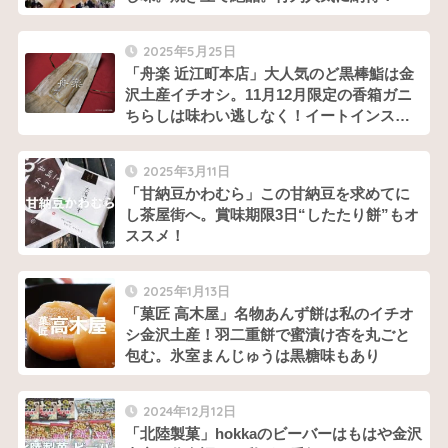
2025年5月25日
「舟楽 近江町本店」大人気のど黒棒鮨は金
沢土産イチオシ。11月12月限定の香箱ガニ
ちらしは味わい逃しなく！イートインスペ
ースあり
2025年3月11日
「甘納豆かわむら」この甘納豆を求めてに
し茶屋街へ。賞味期限3日“したたり餅”もオ
ススメ！
2025年1月13日
「菓匠 高木屋」名物あんず餅は私のイチオ
シ金沢土産！羽二重餅で蜜漬け杏を丸ごと
包む。氷室まんじゅうは黒糖味もあり
2024年12月12日
「北陸製菓」hokkaのビーバーはもはや金沢