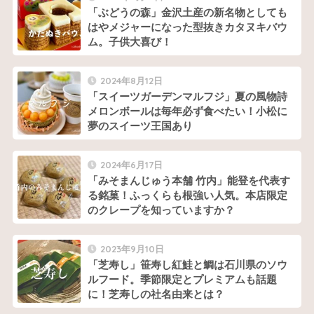
「ぶどうの森」金沢土産の新名物としても
はやメジャーになった型抜きカタヌキバウ
ム。子供大喜び！
2024年8月12日
「スイーツガーデンマルフジ」夏の風物詩
メロンボールは毎年必ず食べたい！小松に
夢のスイーツ王国あり
2024年6月17日
「みそまんじゅう本舗 竹内」能登を代表す
る銘菓！ふっくらも根強い人気。本店限定
のクレープを知っていますか？
2023年9月10日
「芝寿し」笹寿し紅鮭と鯛は石川県のソウ
ルフード。季節限定とプレミアムも話題
に！芝寿しの社名由来とは？