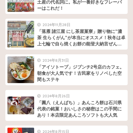
土産の代名詞に。私が一番好きなフレーバ
ーはこれだ！
2024年11月28日
「落雁 諸江屋 にし茶屋菓寮」贈り物に”濃
茶 生らくがん”が本当にオススメ！秋冬は卓
上七輪で自ら焼くお餅の能登大納言ぜんざ
い、夏はオトナのかき氷をどうぞ！
2024年8月31日
「アイソトープ」ジブンチ2号店のカフェ。
朝食が大人気です！古民家をリノベした空
間もステキ
2024年8月26日
「圓八（えんぱち）」あんころ餅は石川県
代表の銘菓！おいしさの秘密はこの手間に
あり！本店限定あんころソフトも大人気
2024年8月15日