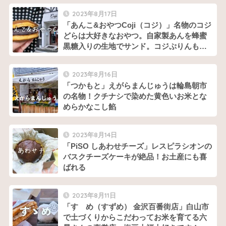
2023年8月17日
「あんこ&おやつCoji（コジ）」名物のコジ
どらは大好きなおやつ。自家製あんを蜂蜜
黒糖入りの生地でサンド。コジぷりんもオ
ススメです！
2023年8月16日
「つかもと」えがらまんじゅうは輪島朝市
の名物！クチナシで染めた黄色いお米とな
めらかなこし餡
2023年8月14日
「PiSO しあわせチーズ」レスピラシオンの
バスクチーズケーキが絶品！お土産にも喜
ばれる
2023年8月11日
「すゞめ（すずめ） 金沢百番街店」白山市
で土づくりからこだわってお米を育てる六