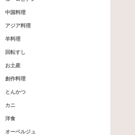
中国料理
アジア料理
羊料理
回転すし
お土産
創作料理
とんかつ
カニ
洋食
オーベルジュ