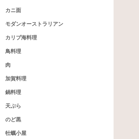
カニ面
モダンオーストラリアン
カリブ海料理
鳥料理
肉
加賀料理
鍋料理
天ぷら
のど黒
牡蠣小屋