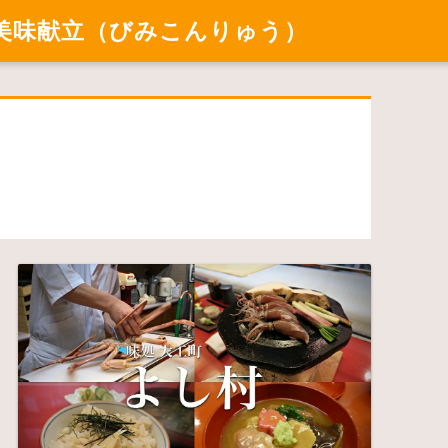
美味献立（びみこんりゅう）