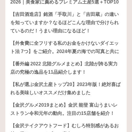
2026｜美食家に薦めるプレミアム土産5選＋TOP10
【吉田酒造店】銘酒「手取川」と「吉田蔵」の違い
を知っていますか？なるほどこんな理由で分けられ
ているのだ！うまい理由になるほど！
【外食費に全フリする私のお金をかけないダイエッ
ト法 7つ】をご紹介。2024年夏の海での写真と共に
【番外編 2022 北陸グルメまとめ】北陸が誇る実力
店の究極の逸品を11品紹介します！
【私が選ぶ金沢土産トップ20】2023年版！絶対喜ば
れる美味しいオススメだけ集めました
【金沢グルメ2019まとめ】金沢 能登 富山うまいレ
ストラン令和元年の動向。注目の15店舗を紹介！
【金沢テイクアウトフード】むしろ特別感があるお