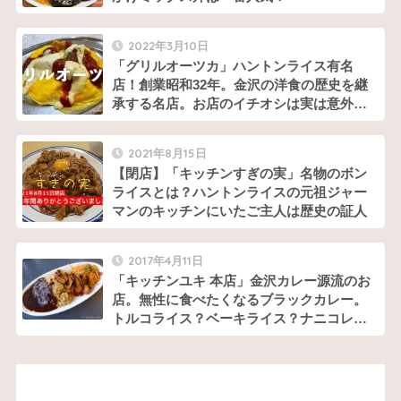
2022年3月10日
「グリルオーツカ」ハントンライス有名
店！創業昭和32年。金沢の洋食の歴史を継
承する名店。お店のイチオシは実は意外な
メニュー
2021年8月15日
【閉店】「キッチンすぎの実」名物のボン
ライスとは？ハントンライスの元祖ジャー
マンのキッチンにいたご主人は歴史の証人
2017年4月11日
「キッチンユキ 本店」金沢カレー源流のお
店。無性に食べたくなるブラックカレー。
トルコライス？ベーキライス？ナニコレメ
ニューがいっぱい