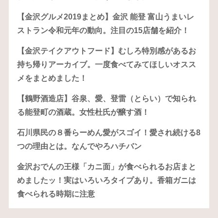
【金沢グルメ2019まとめ】金沢 能登 富山うまいレ
ストラン令和元年の動向。注目の15店舗を紹介！
【金沢テイクアウトフード】むしろ特別感があるお
持ち帰りアーカイブ。一度食べてみてほしいオスス
メをまとめました！
【鶴野酒造店】谷泉、愛、登雷（とらい）で知られ
る能登町の酒蔵。女性杜氏が醸す酒！
石川県民の８番らーめん愛がスゴイ！愛され続ける8
つの理由とは。なんでやろハチバン
金沢おでんの王様「カニ面」が食べられるお店まと
めましたッ！実はいろいろタイプあり。香箱ガニは
食べられる時期に注意