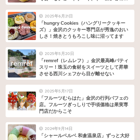
ピスターシュは必ず食べたい！
2025年6月21日
「hungry Cookies（ハングリークッキー
ズ）」金沢のクッキー専門店が秀逸のおい
しさ！焼きとうもろこし味に沼ってます
2025年5月20日
「remref（レムレフ）」金沢最高峰パティ
スリー！珠玉の食材をスイーツとして昇華
させる西川シェフから目が離せない
2025年5月17日
「フルーツむらはた」金沢の行列パフェの
店。フルーツぎっしりで手頃価格は果実専
門店だからこそ
2024年9月14日
「シャールベルベ 和倉温泉店」ずっと大好