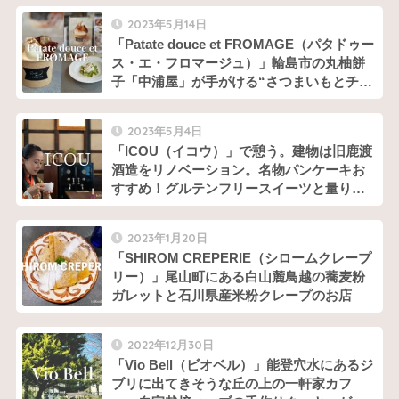
2023年5月14日
「Patate douce et FROMAGE（パタドゥー
ス・エ・フロマージュ）」輪島市の丸柚餅
子「中浦屋」が手がける“さつまいもとチー
ズのお店”
2023年5月4日
「ICOU（イコウ）」で憩う。建物は旧鹿渡
酒造をリノベーション。名物パンケーキお
すすめ！グルテンフリースイーツと量り売
りビュッフェ
2023年1月20日
「SHIROM CREPERIE（シロームクレープ
リー）」尾山町にある白山麓鳥越の蕎麦粉
ガレットと石川県産米粉クレープのお店
2022年12月30日
「Vio Bell（ビオベル）」能登穴水にあるジ
ブリに出てきそうな丘の上の一軒家カフ