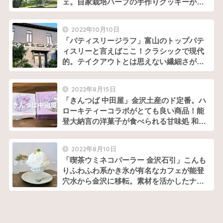
ェ。自家栽培ハーブの手作りクッキーが魅
力
2022年10月10日
「パティスリージラフ」富山のトップパテ
ィスリーと言えばここ！クラシックで現代
的。テイクアウトとは思えない繊細さが素
晴らしい
2022年8月15日
「きんつば 中田屋」金沢土産のド定番。ハ
ローキティーコラボがとても良い商品！能
登大納言の洋菓子が食べられる甘味処 和味
（わみ）も要チェック
2022年8月10日
「喫茶ウミネコパーラー 金沢石引」こんも
りふわふわ系かき氷が有名なカフェが能登
穴水から金沢に移転。素材を活かしたナチ
ュラルなおいしさがいいね！癒しの空間で