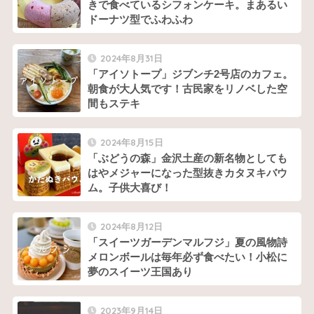
きで食べているシフォンケーキ。まあるい
ドーナツ型でふわふわ
2024年8月31日
「アイソトープ」ジブンチ2号店のカフェ。
朝食が大人気です！古民家をリノベした空
間もステキ
2024年8月15日
「ぶどうの森」金沢土産の新名物としても
はやメジャーになった型抜きカタヌキバウ
ム。子供大喜び！
2024年8月12日
「スイーツガーデンマルフジ」夏の風物詩
メロンボールは毎年必ず食べたい！小松に
夢のスイーツ王国あり
2023年9月14日