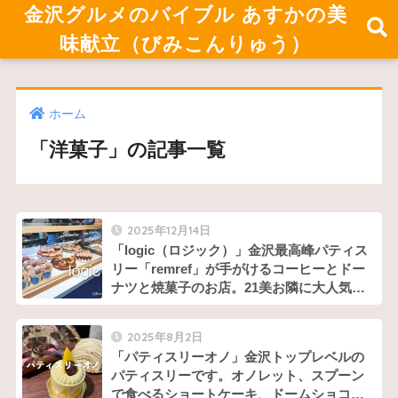
金沢グルメのバイブル あすかの美
味献立（びみこんりゅう）
ホーム
「洋菓子」の記事一覧
2025年12月14日
「logic（ロジック）」金沢最高峰パティス
リー「remref」が手がけるコーヒーとドー
ナツと焼菓子のお店。21美お隣に大人気店
あり
2025年8月2日
「パティスリーオノ」金沢トップレベルの
パティスリーです。オノレット、スプーン
で食べるショートケーキ、ドームショコラ