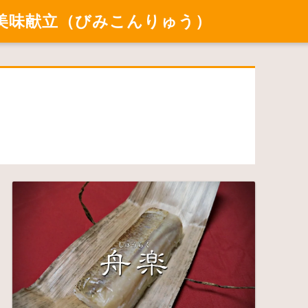
美味献立（びみこんりゅう）