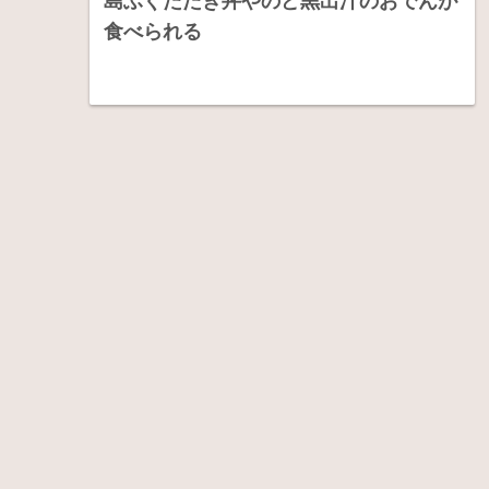
島ふぐたたき丼やのど黒出汁のおでんが
食べられる