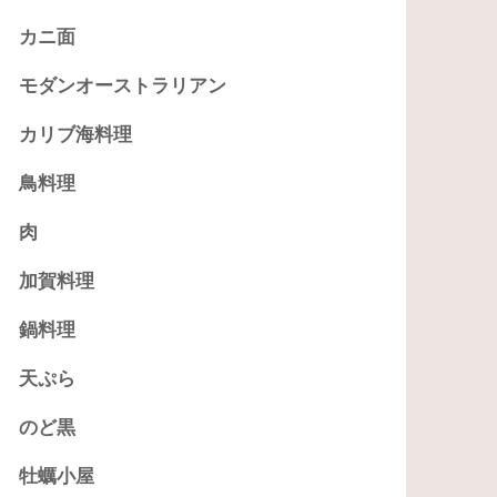
カニ面
モダンオーストラリアン
カリブ海料理
鳥料理
肉
加賀料理
鍋料理
天ぷら
のど黒
牡蠣小屋