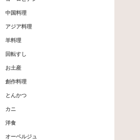
中国料理
アジア料理
羊料理
回転すし
お土産
創作料理
とんかつ
カニ
洋食
オーベルジュ