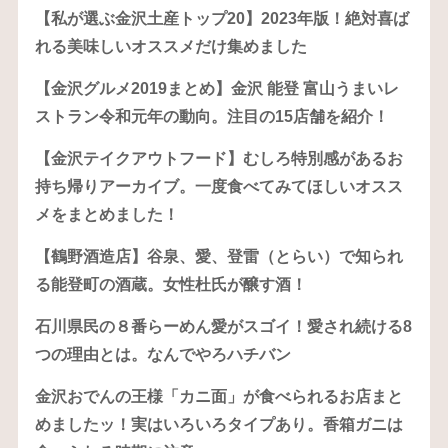
【私が選ぶ金沢土産トップ20】2023年版！絶対喜ば
れる美味しいオススメだけ集めました
【金沢グルメ2019まとめ】金沢 能登 富山うまいレ
ストラン令和元年の動向。注目の15店舗を紹介！
【金沢テイクアウトフード】むしろ特別感があるお
持ち帰りアーカイブ。一度食べてみてほしいオスス
メをまとめました！
【鶴野酒造店】谷泉、愛、登雷（とらい）で知られ
る能登町の酒蔵。女性杜氏が醸す酒！
石川県民の８番らーめん愛がスゴイ！愛され続ける8
つの理由とは。なんでやろハチバン
金沢おでんの王様「カニ面」が食べられるお店まと
めましたッ！実はいろいろタイプあり。香箱ガニは