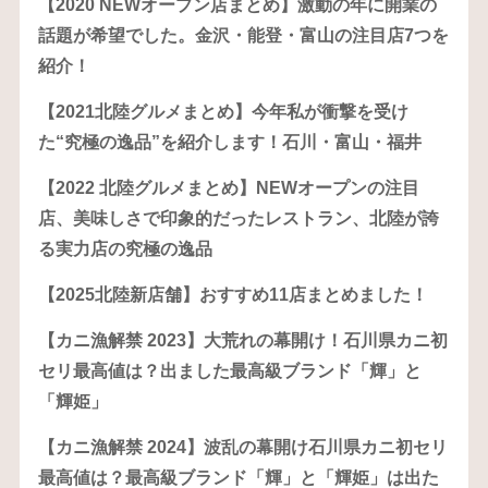
【2020 NEWオープン店まとめ】激動の年に開業の
話題が希望でした。金沢・能登・富山の注目店7つを
紹介！
【2021北陸グルメまとめ】今年私が衝撃を受け
た“究極の逸品”を紹介します！石川・富山・福井
【2022 北陸グルメまとめ】NEWオープンの注目
店、美味しさで印象的だったレストラン、北陸が誇
る実力店の究極の逸品
【2025北陸新店舗】おすすめ11店まとめました！
【カニ漁解禁 2023】大荒れの幕開け！石川県カニ初
セリ最高値は？出ました最高級ブランド「輝」と
「輝姫」
【カニ漁解禁 2024】波乱の幕開け石川県カニ初セリ
最高値は？最高級ブランド「輝」と「輝姫」は出た