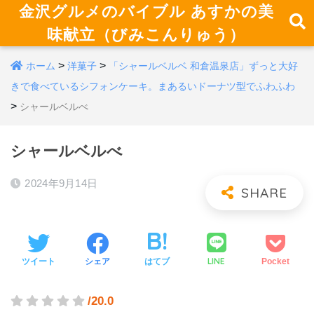
金沢グルメのバイブル あすかの美
味献立（びみこんりゅう）
>
>
ホーム
洋菓子
「シャールベルベ 和倉温泉店」ずっと大好
きで食べているシフォンケーキ。まあるいドーナツ型でふわふわ
>
シャールベルべ
シャールベルべ
2024年9月14日
LINE
ツイート
シェア
はてブ
Pocket
/20.0