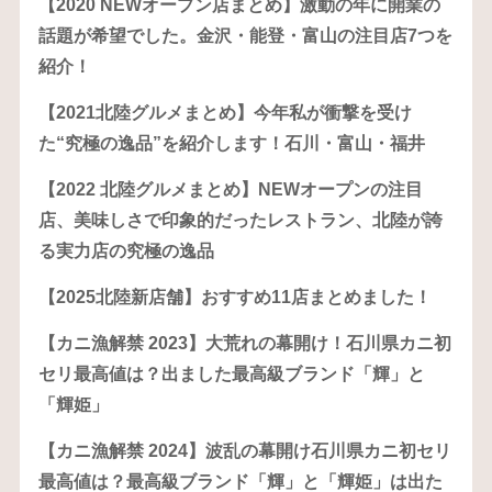
【2020 NEWオープン店まとめ】激動の年に開業の
話題が希望でした。金沢・能登・富山の注目店7つを
紹介！
【2021北陸グルメまとめ】今年私が衝撃を受け
た“究極の逸品”を紹介します！石川・富山・福井
【2022 北陸グルメまとめ】NEWオープンの注目
店、美味しさで印象的だったレストラン、北陸が誇
る実力店の究極の逸品
【2025北陸新店舗】おすすめ11店まとめました！
【カニ漁解禁 2023】大荒れの幕開け！石川県カニ初
セリ最高値は？出ました最高級ブランド「輝」と
「輝姫」
【カニ漁解禁 2024】波乱の幕開け石川県カニ初セリ
最高値は？最高級ブランド「輝」と「輝姫」は出た