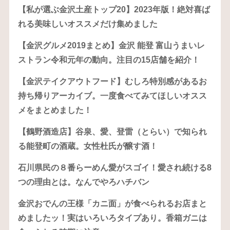
【私が選ぶ金沢土産トップ20】2023年版！絶対喜ば
れる美味しいオススメだけ集めました
【金沢グルメ2019まとめ】金沢 能登 富山うまいレ
ストラン令和元年の動向。注目の15店舗を紹介！
【金沢テイクアウトフード】むしろ特別感があるお
持ち帰りアーカイブ。一度食べてみてほしいオスス
メをまとめました！
【鶴野酒造店】谷泉、愛、登雷（とらい）で知られ
る能登町の酒蔵。女性杜氏が醸す酒！
石川県民の８番らーめん愛がスゴイ！愛され続ける8
つの理由とは。なんでやろハチバン
金沢おでんの王様「カニ面」が食べられるお店まと
めましたッ！実はいろいろタイプあり。香箱ガニは