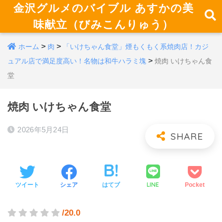
金沢グルメのバイブル あすかの美
味献立（びみこんりゅう）
>
>
ホーム
肉
「いけちゃん食堂」煙もくもく系焼肉店！カジ
>
ュアル店で満足度高い！名物は和牛ハラミ塊
焼肉 いけちゃん食
堂
焼肉 いけちゃん食堂
2026年5月24日
LINE
ツイート
シェア
はてブ
Pocket
/20.0