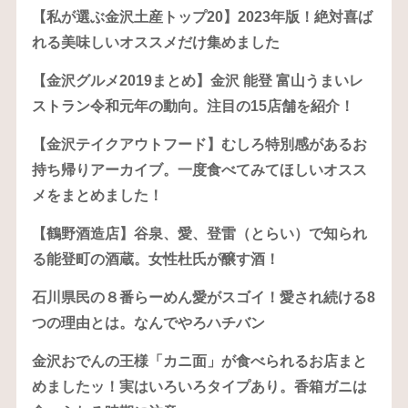
【私が選ぶ金沢土産トップ20】2023年版！絶対喜ば
れる美味しいオススメだけ集めました
【金沢グルメ2019まとめ】金沢 能登 富山うまいレ
ストラン令和元年の動向。注目の15店舗を紹介！
【金沢テイクアウトフード】むしろ特別感があるお
持ち帰りアーカイブ。一度食べてみてほしいオスス
メをまとめました！
【鶴野酒造店】谷泉、愛、登雷（とらい）で知られ
る能登町の酒蔵。女性杜氏が醸す酒！
石川県民の８番らーめん愛がスゴイ！愛され続ける8
つの理由とは。なんでやろハチバン
金沢おでんの王様「カニ面」が食べられるお店まと
めましたッ！実はいろいろタイプあり。香箱ガニは