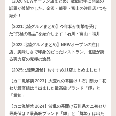
【2020 NEWオープン店まとめ】激動の年に開業の
話題が希望でした。金沢・能登・富山の注目店7つを
紹介！
【2021北陸グルメまとめ】今年私が衝撃を受け
た“究極の逸品”を紹介します！石川・富山・福井
【2022 北陸グルメまとめ】NEWオープンの注目
店、美味しさで印象的だったレストラン、北陸が誇
る実力店の究極の逸品
【2025北陸新店舗】おすすめ11店まとめました！
【カニ漁解禁 2023】大荒れの幕開け！石川県カニ初
セリ最高値は？出ました最高級ブランド「輝」と
「輝姫」
【カニ漁解禁 2024】波乱の幕開け石川県カニ初セリ
最高値は？最高級ブランド「輝」と「輝姫」は出た