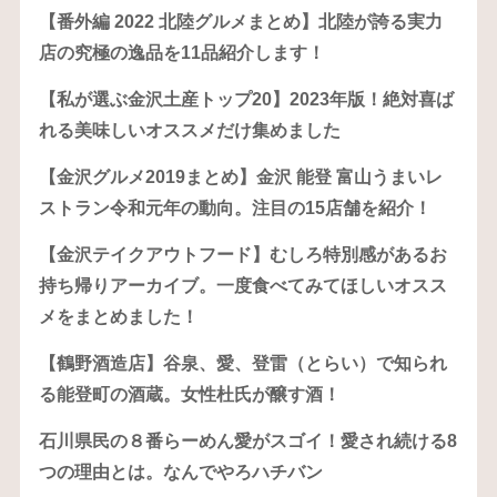
【番外編 2022 北陸グルメまとめ】北陸が誇る実力
店の究極の逸品を11品紹介します！
【私が選ぶ金沢土産トップ20】2023年版！絶対喜ば
れる美味しいオススメだけ集めました
【金沢グルメ2019まとめ】金沢 能登 富山うまいレ
ストラン令和元年の動向。注目の15店舗を紹介！
【金沢テイクアウトフード】むしろ特別感があるお
持ち帰りアーカイブ。一度食べてみてほしいオスス
メをまとめました！
【鶴野酒造店】谷泉、愛、登雷（とらい）で知られ
る能登町の酒蔵。女性杜氏が醸す酒！
石川県民の８番らーめん愛がスゴイ！愛され続ける8
つの理由とは。なんでやろハチバン