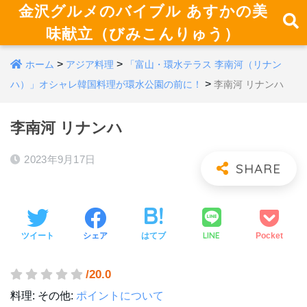
金沢グルメのバイブル あすかの美
味献立（びみこんりゅう）
>
>
ホーム
アジア料理
「富山・環水テラス 李南河（リナン
>
ハ）」オシャレ韓国料理が環水公園の前に！
李南河 リナンハ
李南河 リナンハ
2023年9月17日
LINE
ツイート
シェア
はてブ
Pocket
/20.0
料理:
その他:
ポイントについて