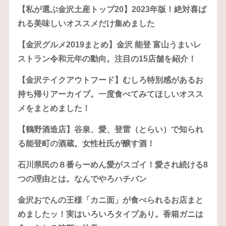
【私が選ぶ金沢土産トップ20】2023年版！絶対喜ば
れる美味しいオススメだけ集めました
【金沢グルメ2019まとめ】金沢 能登 富山うまいレ
ストラン令和元年の動向。注目の15店舗を紹介！
【金沢テイクアウトフード】むしろ特別感があるお
持ち帰りアーカイブ。一度食べてみてほしいオスス
メをまとめました！
【鶴野酒造店】谷泉、愛、登雷（とらい）で知られ
る能登町の酒蔵。女性杜氏が醸す酒！
石川県民の８番らーめん愛がスゴイ！愛され続ける8
つの理由とは。なんでやろハチバン
金沢おでんの王様「カニ面」が食べられるお店まと
めましたッ！実はいろいろタイプあり。香箱ガニは