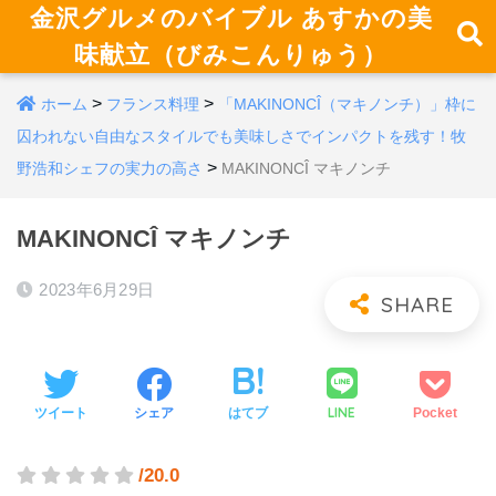
金沢グルメのバイブル あすかの美
味献立（びみこんりゅう）
>
>
ホーム
フランス料理
「MAKINONCÎ（マキノンチ）」枠に
囚われない自由なスタイルでも美味しさでインパクトを残す！牧
>
野浩和シェフの実力の高さ
MAKINONCÎ マキノンチ
MAKINONCÎ マキノンチ
2023年6月29日
LINE
ツイート
シェア
はてブ
Pocket
/20.0