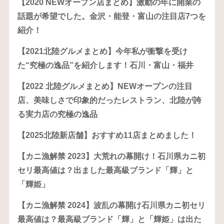
【2020 NEWオープン店まとめ】激動の年に開業の
話題が希望でした。金沢・能登・富山の注目店7つを
紹介！
【2021北陸グルメまとめ】今年私が衝撃を受け
た“究極の逸品”を紹介します！石川・富山・福井
【2022 北陸グルメまとめ】NEWオープンの注目
店、美味しさで印象的だったレストラン、北陸が誇
る実力店の究極の逸品
【2025北陸新店舗】おすすめ11店まとめました！
【カニ漁解禁 2023】大荒れの幕開け！石川県カニ初
セリ最高値は？出ました最高級ブランド「輝」と
「輝姫」
【カニ漁解禁 2024】波乱の幕開け石川県カニ初セリ
最高値は？最高級ブランド「輝」と「輝姫」は出た