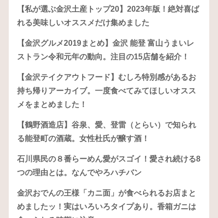
【私が選ぶ金沢土産トップ20】2023年版！絶対喜ば
れる美味しいオススメだけ集めました
【金沢グルメ2019まとめ】金沢 能登 富山うまいレ
ストラン令和元年の動向。注目の15店舗を紹介！
【金沢テイクアウトフード】むしろ特別感があるお
持ち帰りアーカイブ。一度食べてみてほしいオスス
メをまとめました！
【鶴野酒造店】谷泉、愛、登雷（とらい）で知られ
る能登町の酒蔵。女性杜氏が醸す酒！
石川県民の８番らーめん愛がスゴイ！愛され続ける8
つの理由とは。なんでやろハチバン
金沢おでんの王様「カニ面」が食べられるお店まと
めましたッ！実はいろいろタイプあり。香箱ガニは