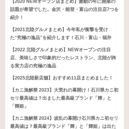
【2020 NEWオープン店まとめ】激動の年に開業の
話題が希望でした。金沢・能登・富山の注目店7つを
紹介！
【2021北陸グルメまとめ】今年私が衝撃を受け
た“究極の逸品”を紹介します！石川・富山・福井
【2022 北陸グルメまとめ】NEWオープンの注目
店、美味しさで印象的だったレストラン、北陸が誇
る実力店の究極の逸品
【2025北陸新店舗】おすすめ11店まとめました！
【カニ漁解禁 2023】大荒れの幕開け！石川県カニ初
セリ最高値は？出ました最高級ブランド「輝」と
「輝姫」
【カニ漁解禁 2024】波乱の幕開け石川県カニ初セリ
最高値は？最高級ブランド「輝」と「輝姫」は出た