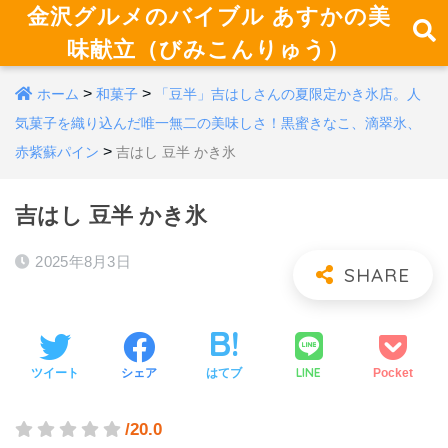
金沢グルメのバイブル あすかの美
味献立（びみこんりゅう）
>
>
ホーム
和菓子
「豆半」吉はしさんの夏限定かき氷店。人
気菓子を織り込んだ唯一無二の美味しさ！黒蜜きなこ、滴翠氷、
>
赤紫蘇パイン
吉はし 豆半 かき氷
吉はし 豆半 かき氷
2025年8月3日
LINE
ツイート
シェア
はてブ
Pocket
/20.0