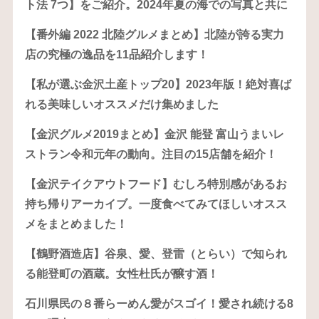
ト法 7つ】をご紹介。2024年夏の海での写真と共に
【番外編 2022 北陸グルメまとめ】北陸が誇る実力
店の究極の逸品を11品紹介します！
【私が選ぶ金沢土産トップ20】2023年版！絶対喜ば
れる美味しいオススメだけ集めました
【金沢グルメ2019まとめ】金沢 能登 富山うまいレ
ストラン令和元年の動向。注目の15店舗を紹介！
【金沢テイクアウトフード】むしろ特別感があるお
持ち帰りアーカイブ。一度食べてみてほしいオスス
メをまとめました！
【鶴野酒造店】谷泉、愛、登雷（とらい）で知られ
る能登町の酒蔵。女性杜氏が醸す酒！
石川県民の８番らーめん愛がスゴイ！愛され続ける8