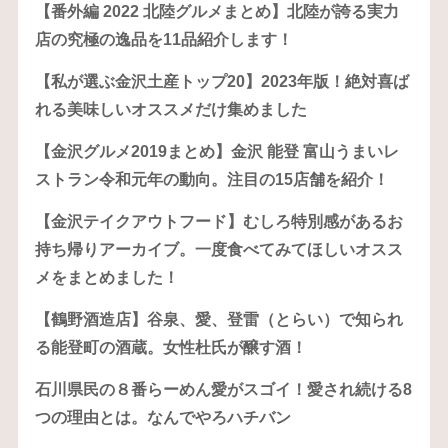
【番外編 2022 北陸グルメまとめ】北陸が誇る実力
店の究極の逸品を11品紹介します！
【私が選ぶ金沢土産トップ20】2023年版！絶対喜ば
れる美味しいオススメだけ集めました
【金沢グルメ2019まとめ】金沢 能登 富山うまいレ
ストラン令和元年の動向。注目の15店舗を紹介！
【金沢テイクアウトフード】むしろ特別感があるお
持ち帰りアーカイブ。一度食べてみてほしいオスス
メをまとめました！
【鶴野酒造店】谷泉、愛、登雷（とらい）で知られ
る能登町の酒蔵。女性杜氏が醸す酒！
石川県民の８番らーめん愛がスゴイ！愛され続ける8
つの理由とは。なんでやろハチバン