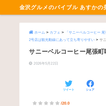
金沢グルメのバイブル あすかの
>
>
ホーム
カフェ
「サニーベルコーヒー 
>
2号店は観光動線にあって立ち寄りやすい
サ
サニーベルコーヒー尾張町
2026年5月22日
ツイート
シェア
/20.0