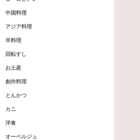
中国料理
アジア料理
羊料理
回転すし
お土産
創作料理
とんかつ
カニ
洋食
オーベルジュ