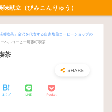
美味献立（びみこんりゅう）
尾張町喫茶」金沢を代表する自家焙煎コーヒーショップの
ニーベルコーヒー尾張町喫茶
喫茶
LINE
はてブ
Pocket