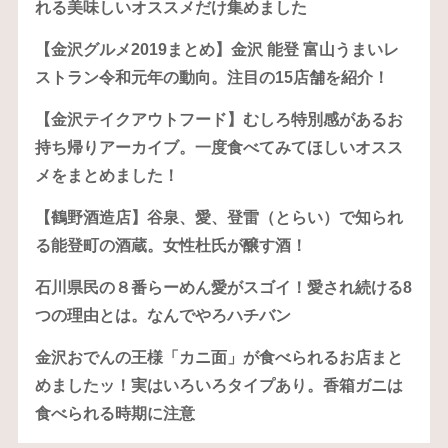
れる美味しいオススメだけ集めました
【金沢グルメ2019まとめ】金沢 能登 富山うまいレ
ストラン令和元年の動向。注目の15店舗を紹介！
【金沢テイクアウトフード】むしろ特別感があるお
持ち帰りアーカイブ。一度食べてみてほしいオスス
メをまとめました！
【鶴野酒造店】谷泉、愛、登雷（とらい）で知られ
る能登町の酒蔵。女性杜氏が醸す酒！
石川県民の８番らーめん愛がスゴイ！愛され続ける8
つの理由とは。なんでやろハチバン
金沢おでんの王様「カニ面」が食べられるお店まと
めましたッ！実はいろいろタイプあり。香箱ガニは
食べられる時期に注意