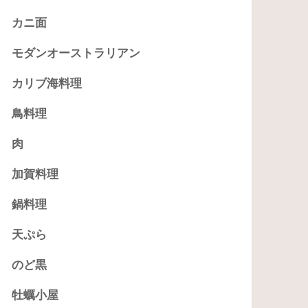
カニ面
モダンオーストラリアン
カリブ海料理
鳥料理
肉
加賀料理
鍋料理
天ぷら
のど黒
牡蠣小屋