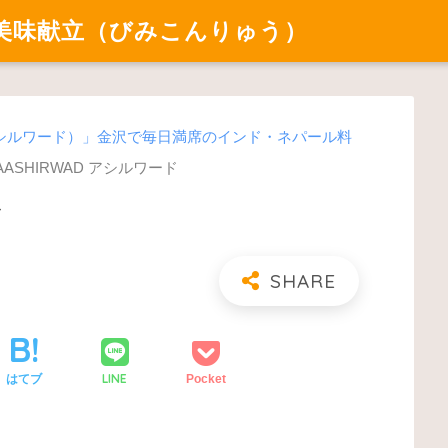
美味献立（びみこんりゅう）
（アシルワード）」金沢で毎日満席のインド・ネパール料
AASHIRWAD アシルワード
ド
LINE
はてブ
Pocket