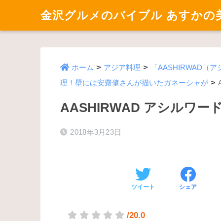
金沢グルメのバイブル あすかの
>
>
ホーム
アジア料理
「AASHIRWAD
>
理！壁には安齋肇さんが描いたガネーシャが
AASHIRWAD アシルワー
2018年3月23日
ツイート
シェア
/20.0