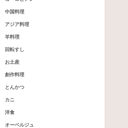
中国料理
アジア料理
羊料理
回転すし
お土産
創作料理
とんかつ
カニ
洋食
オーベルジュ