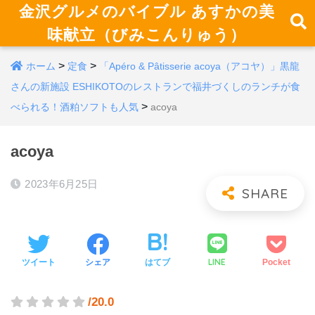
金沢グルメのバイブル あすかの美
味献立（びみこんりゅう）
>
>
ホーム
定食
「Apéro & Pâtisserie acoya（アコヤ）」黒龍
さんの新施設 ESHIKOTOのレストランで福井づくしのランチが食
>
べられる！酒粕ソフトも人気
acoya
acoya
2023年6月25日
LINE
ツイート
シェア
はてブ
Pocket
/20.0