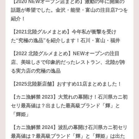
【2020 NEWオープン店まとめ】激動の年に開業の
話題が希望でした。金沢・能登・富山の注目店7つを
紹介！
【2021北陸グルメまとめ】今年私が衝撃を受け
た“究極の逸品”を紹介します！石川・富山・福井
【2022 北陸グルメまとめ】NEWオープンの注目
店、美味しさで印象的だったレストラン、北陸が誇
る実力店の究極の逸品
【2025北陸新店舗】おすすめ11店まとめました！
【カニ漁解禁 2023】大荒れの幕開け！石川県カニ初
セリ最高値は？出ました最高級ブランド「輝」と
「輝姫」
【カニ漁解禁 2024】波乱の幕開け石川県カニ初セリ
最高値は？最高級ブランド「輝」と「輝姫」は出た