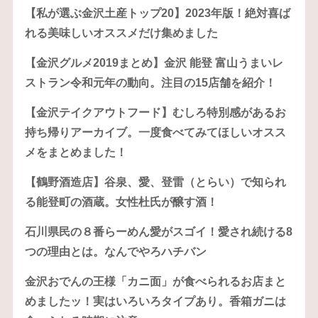
【私が選ぶ金沢土産トップ20】2023年版！絶対喜ば
れる美味しいオススメだけ集めました
【金沢グルメ2019まとめ】金沢 能登 富山うまいレ
ストラン令和元年の動向。注目の15店舗を紹介！
【金沢テイクアウトフード】むしろ特別感があるお
持ち帰りアーカイブ。一度食べてみてほしいオスス
メをまとめました！
【鶴野酒造店】谷泉、愛、登雷（とらい）で知られ
る能登町の酒蔵。女性杜氏が醸す酒！
石川県民の８番らーめん愛がスゴイ！愛され続ける8
つの理由とは。なんでやろハチバン
金沢おでんの王様「カニ面」が食べられるお店まと
めましたッ！実はいろいろタイプあり。香箱ガニは