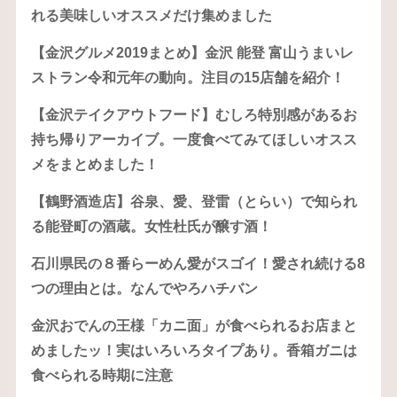
れる美味しいオススメだけ集めました
【金沢グルメ2019まとめ】金沢 能登 富山うまいレ
ストラン令和元年の動向。注目の15店舗を紹介！
【金沢テイクアウトフード】むしろ特別感があるお
持ち帰りアーカイブ。一度食べてみてほしいオスス
メをまとめました！
【鶴野酒造店】谷泉、愛、登雷（とらい）で知られ
る能登町の酒蔵。女性杜氏が醸す酒！
石川県民の８番らーめん愛がスゴイ！愛され続ける8
つの理由とは。なんでやろハチバン
金沢おでんの王様「カニ面」が食べられるお店まと
めましたッ！実はいろいろタイプあり。香箱ガニは
食べられる時期に注意