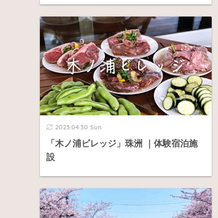
2023.04.30 Sun
「木ノ浦ビレッジ」珠洲 ｜体験宿泊施
設