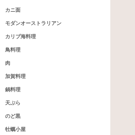
カニ面
モダンオーストラリアン
カリブ海料理
鳥料理
肉
加賀料理
鍋料理
天ぷら
のど黒
牡蠣小屋