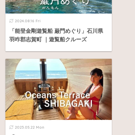
2024.08.16 Fri
「能登金剛遊覧船 巌門めぐり」石川県
羽咋郡志賀町 ｜遊覧船クルーズ
2023.05.22 Mon