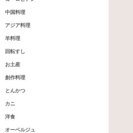
中国料理
アジア料理
羊料理
回転すし
お土産
創作料理
とんかつ
カニ
洋食
オーベルジュ