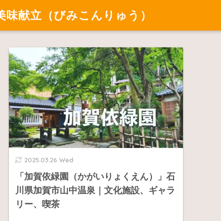
美味献立（びみこんりゅう）
2025.03.26 Wed
「加賀依緑園（かがいりょくえん）」石
川県加賀市山中温泉｜文化施設、ギャラ
リー、喫茶