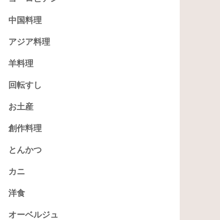
中国料理
アジア料理
羊料理
回転すし
お土産
創作料理
とんかつ
カニ
洋食
オーベルジュ