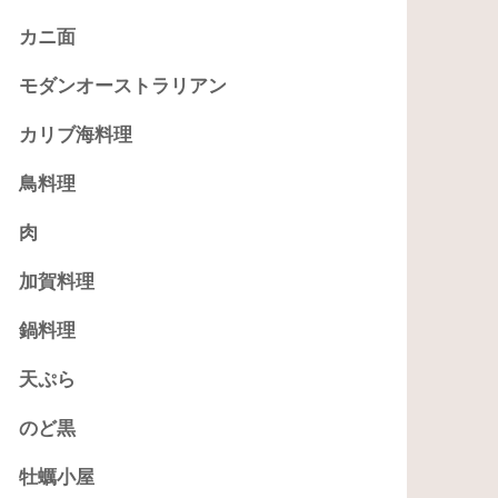
カニ面
モダンオーストラリアン
カリブ海料理
鳥料理
肉
加賀料理
鍋料理
天ぷら
のど黒
牡蠣小屋