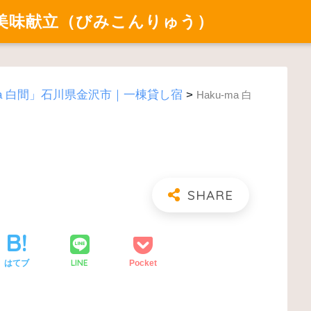
美味献立（びみこんりゅう）
-ma 白間」石川県金沢市｜一棟貸し宿
>
Haku-ma 白
LINE
はてブ
Pocket