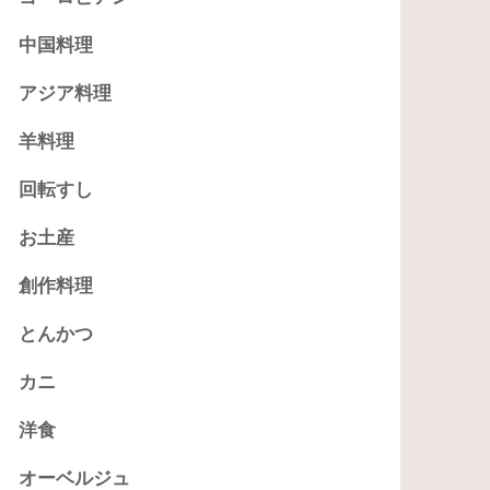
中国料理
アジア料理
羊料理
回転すし
お土産
創作料理
とんかつ
カニ
洋食
オーベルジュ