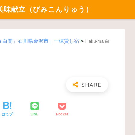
美味献立（びみこんりゅう）
-ma 白間」石川県金沢市｜一棟貸し宿
>
Haku-ma 白
LINE
はてブ
Pocket