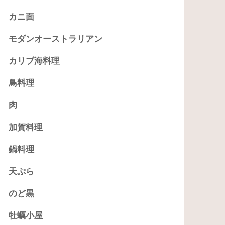
カニ面
モダンオーストラリアン
カリブ海料理
鳥料理
肉
加賀料理
鍋料理
天ぷら
のど黒
牡蠣小屋