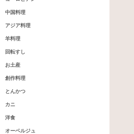
中国料理
アジア料理
羊料理
回転すし
お土産
創作料理
とんかつ
カニ
洋食
オーベルジュ