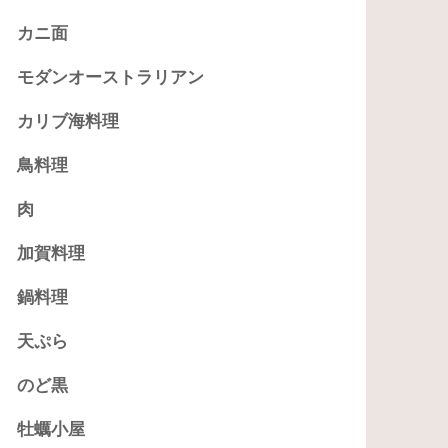
カニ面
モダンオーストラリアン
カリブ海料理
鳥料理
肉
加賀料理
鍋料理
天ぷら
のど黒
牡蠣小屋