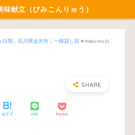
美味献立（びみこんりゅう）
-ma 白間」石川県金沢市｜一棟貸し宿
>
Haku-ma 白
LINE
はてブ
Pocket