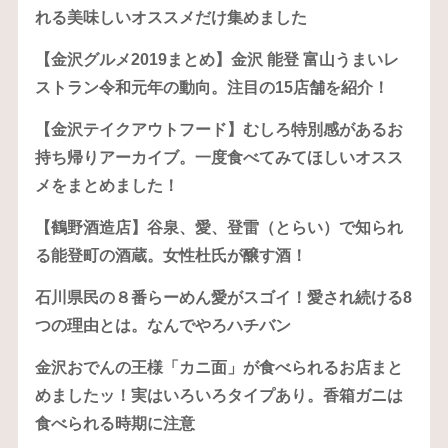
れる美味しいオススメだけ集めました
【金沢グルメ2019まとめ】金沢 能登 富山うまいレ
ストラン令和元年の動向。注目の15店舗を紹介！
【金沢テイクアウトフード】むしろ特別感があるお
持ち帰りアーカイブ。一度食べてみてほしいオスス
メをまとめました！
【鶴野酒造店】谷泉、愛、登雷（とらい）で知られ
る能登町の酒蔵。女性杜氏が醸す酒！
石川県民の８番らーめん愛がスゴイ！愛され続ける8
つの理由とは。なんでやろハチバン
金沢おでんの王様「カニ面」が食べられるお店まと
めましたッ！実はいろいろタイプあり。香箱ガニは
食べられる時期に注意