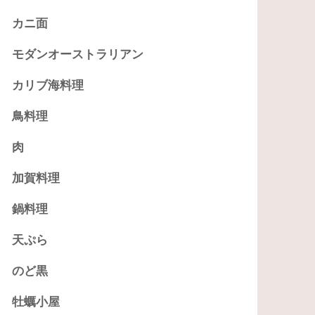
カニ面
モダンオーストラリアン
カリブ海料理
鳥料理
肉
加賀料理
鍋料理
天ぷら
のど黒
牡蠣小屋