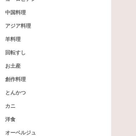
中国料理
アジア料理
羊料理
回転すし
お土産
創作料理
とんかつ
カニ
洋食
オーベルジュ