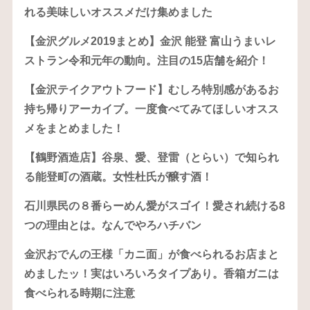
れる美味しいオススメだけ集めました
【金沢グルメ2019まとめ】金沢 能登 富山うまいレ
ストラン令和元年の動向。注目の15店舗を紹介！
【金沢テイクアウトフード】むしろ特別感があるお
持ち帰りアーカイブ。一度食べてみてほしいオスス
メをまとめました！
【鶴野酒造店】谷泉、愛、登雷（とらい）で知られ
る能登町の酒蔵。女性杜氏が醸す酒！
石川県民の８番らーめん愛がスゴイ！愛され続ける8
つの理由とは。なんでやろハチバン
金沢おでんの王様「カニ面」が食べられるお店まと
めましたッ！実はいろいろタイプあり。香箱ガニは
食べられる時期に注意