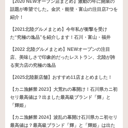
【2020 NEWオープン店まとめ】激動の年に開業の
話題が希望でした。金沢・能登・富山の注目店7つを
紹介！
【2021北陸グルメまとめ】今年私が衝撃を受け
た“究極の逸品”を紹介します！石川・富山・福井
【2022 北陸グルメまとめ】NEWオープンの注目
店、美味しさで印象的だったレストラン、北陸が誇
る実力店の究極の逸品
【2025北陸新店舗】おすすめ11店まとめました！
【カニ漁解禁 2023】大荒れの幕開け！石川県カニ初
セリ最高値は？出ました最高級ブランド「輝」と
「輝姫」
【カニ漁解禁 2024】波乱の幕開け石川県カニ初セリ
最高値は？最高級ブランド「輝」と「輝姫」は出た