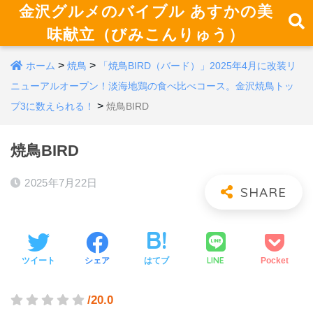
金沢グルメのバイブル あすかの美
味献立（びみこんりゅう）
>
>
ホーム
焼鳥
「焼鳥BIRD（バード）」2025年4月に改装リ
ニューアルオープン！淡海地鶏の食べ比べコース。金沢焼鳥トッ
>
プ3に数えられる！
焼鳥BIRD
焼鳥BIRD
2025年7月22日
LINE
ツイート
シェア
はてブ
Pocket
/20.0