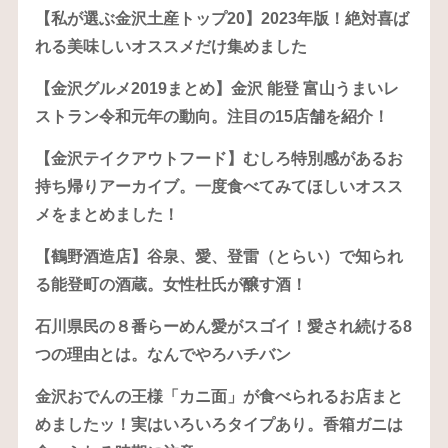
【私が選ぶ金沢土産トップ20】2023年版！絶対喜ば
れる美味しいオススメだけ集めました
【金沢グルメ2019まとめ】金沢 能登 富山うまいレ
ストラン令和元年の動向。注目の15店舗を紹介！
【金沢テイクアウトフード】むしろ特別感があるお
持ち帰りアーカイブ。一度食べてみてほしいオスス
メをまとめました！
【鶴野酒造店】谷泉、愛、登雷（とらい）で知られ
る能登町の酒蔵。女性杜氏が醸す酒！
石川県民の８番らーめん愛がスゴイ！愛され続ける8
つの理由とは。なんでやろハチバン
金沢おでんの王様「カニ面」が食べられるお店まと
めましたッ！実はいろいろタイプあり。香箱ガニは