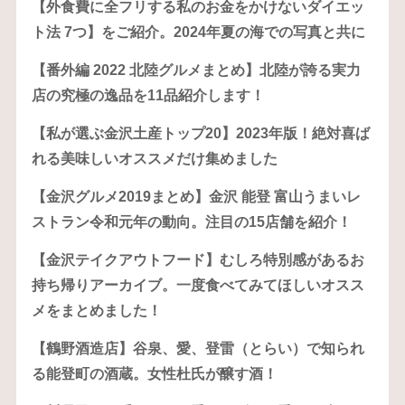
【外食費に全フリする私のお金をかけないダイエッ
ト法 7つ】をご紹介。2024年夏の海での写真と共に
【番外編 2022 北陸グルメまとめ】北陸が誇る実力
店の究極の逸品を11品紹介します！
【私が選ぶ金沢土産トップ20】2023年版！絶対喜ば
れる美味しいオススメだけ集めました
【金沢グルメ2019まとめ】金沢 能登 富山うまいレ
ストラン令和元年の動向。注目の15店舗を紹介！
【金沢テイクアウトフード】むしろ特別感があるお
持ち帰りアーカイブ。一度食べてみてほしいオスス
メをまとめました！
【鶴野酒造店】谷泉、愛、登雷（とらい）で知られ
る能登町の酒蔵。女性杜氏が醸す酒！