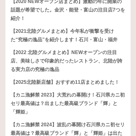
【2020 NEWオープン店まとめ】激動の年に開業の
話題が希望でした。金沢・能登・富山の注目店7つを
紹介！
【2021北陸グルメまとめ】今年私が衝撃を受け
た“究極の逸品”を紹介します！石川・富山・福井
【2022 北陸グルメまとめ】NEWオープンの注目
店、美味しさで印象的だったレストラン、北陸が誇
る実力店の究極の逸品
【2025北陸新店舗】おすすめ11店まとめました！
【カニ漁解禁 2023】大荒れの幕開け！石川県カニ初
セリ最高値は？出ました最高級ブランド「輝」と
「輝姫」
【カニ漁解禁 2024】波乱の幕開け石川県カニ初セリ
最高値は？最高級ブランド「輝」と「輝姫」は出た