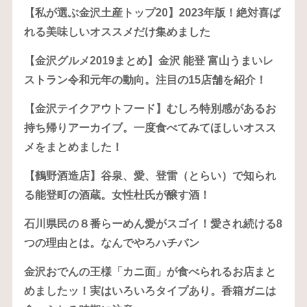
【私が選ぶ金沢土産トップ20】2023年版！絶対喜ば
れる美味しいオススメだけ集めました
【金沢グルメ2019まとめ】金沢 能登 富山うまいレ
ストラン令和元年の動向。注目の15店舗を紹介！
【金沢テイクアウトフード】むしろ特別感があるお
持ち帰りアーカイブ。一度食べてみてほしいオスス
メをまとめました！
【鶴野酒造店】谷泉、愛、登雷（とらい）で知られ
る能登町の酒蔵。女性杜氏が醸す酒！
石川県民の８番らーめん愛がスゴイ！愛され続ける8
つの理由とは。なんでやろハチバン
金沢おでんの王様「カニ面」が食べられるお店まと
めましたッ！実はいろいろタイプあり。香箱ガニは