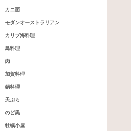
カニ面
モダンオーストラリアン
カリブ海料理
鳥料理
肉
加賀料理
鍋料理
天ぷら
のど黒
牡蠣小屋