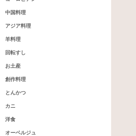
中国料理
アジア料理
羊料理
回転すし
お土産
創作料理
とんかつ
カニ
洋食
オーベルジュ