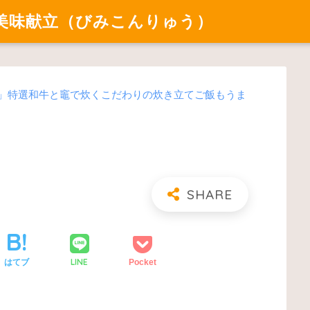
美味献立（びみこんりゅう）
店」特選和牛と竈で炊くこだわりの炊き立てご飯もうま
LINE
はてブ
Pocket