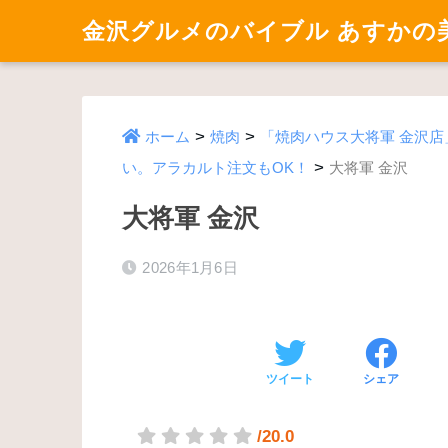
金沢グルメのバイブル あすかの
>
>
ホーム
焼肉
「焼肉ハウス大将軍 金沢
>
い。アラカルト注文もOK！
大将軍 金沢
大将軍 金沢
2026年1月6日
ツイート
シェア
/20.0