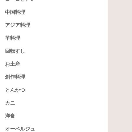
中国料理
アジア料理
羊料理
回転すし
お土産
創作料理
とんかつ
カニ
洋食
オーベルジュ