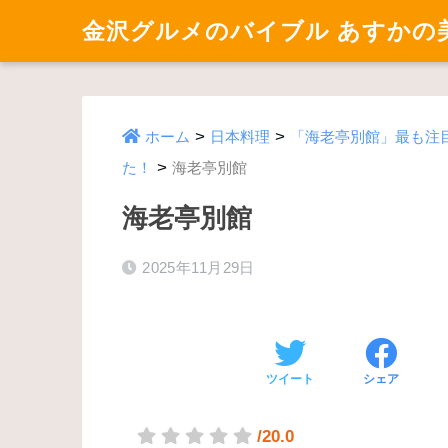
金沢グルメのバイブル あすかの
>
>
ホーム
日本料理
「海老亭別館」最も注
>
た！
海老亭別館
海老亭別館
2025年11月29日
ツイート
シェア
/20.0