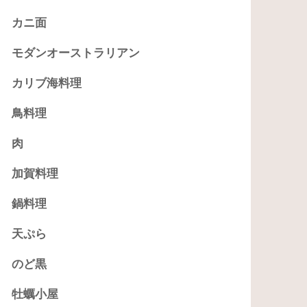
カニ面
モダンオーストラリアン
カリブ海料理
鳥料理
肉
加賀料理
鍋料理
天ぷら
のど黒
牡蠣小屋